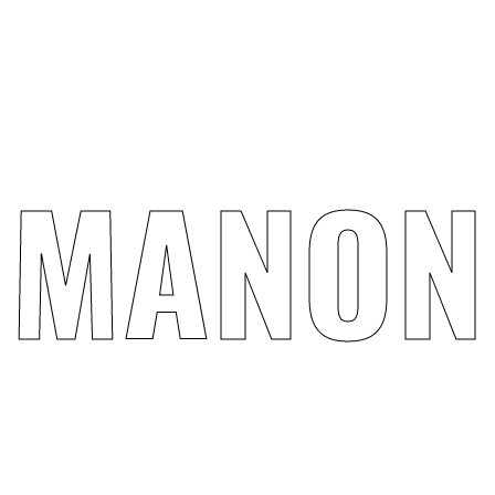
M
A
N
O
N