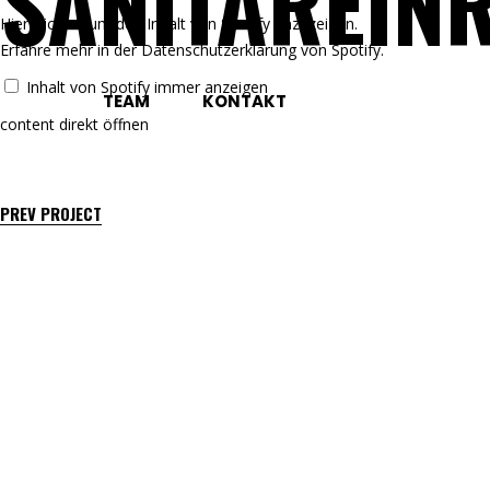
SANITÄREIN
Inhalt
Hier klicken, um den Inhalt von Spotify anzuzeigen.
von
Erfahre mehr in der
Datenschutzerklärung von Spotify
.
Spotify
anzeigen
Inhalt von Spotify immer anzeigen
TEAM
KONTAKT
content direkt öffnen
PREV PROJECT