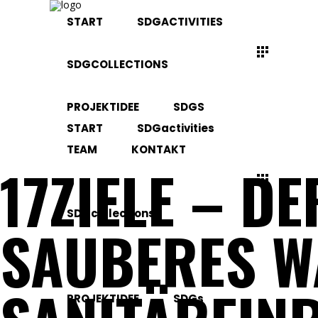
START
SDGACTIVITIES
SDGCOLLECTIONS
PROJEKTIDEE
SDGS
START
SDGactivities
TEAM
KONTAKT
17ZIELE – D
SDGcollections
SAUBERES W
PROJEKTIDEE
SDGs