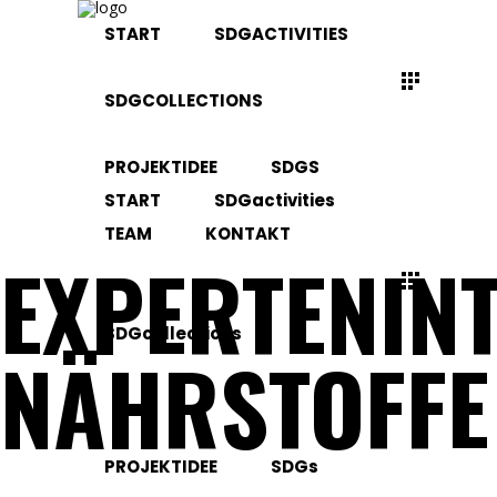
START
SDGACTIVITIES
SDGCOLLECTIONS
PROJEKTIDEE
SDGS
START
SDGactivities
TEAM
KONTAKT
EXPERTENIN
SDGcollections
NÄHRSTOFFE
PROJEKTIDEE
SDGs