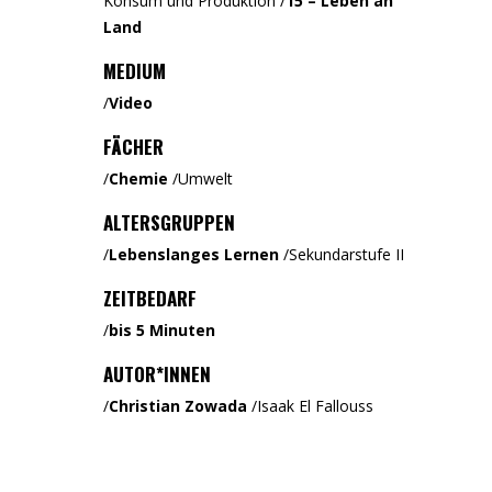
Konsum und Produktion
/
15 – Leben an
Land
MEDIUM
/
Video
FÄCHER
/
Chemie
/
Umwelt
ALTERSGRUPPEN
/
Lebenslanges Lernen
/
Sekundarstufe II
ZEITBEDARF
/
bis 5 Minuten
AUTOR*INNEN
/
Christian Zowada
/
Isaak El Fallouss