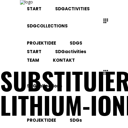
START
SDGACTIVITIES
SDGCOLLECTIONS
PROJEKTIDEE
SDGS
START
SDGactivities
TEAM
KONTAKT
SUBSTITUIE
SDGcollections
LITHIUM-IO
PROJEKTIDEE
SDGs