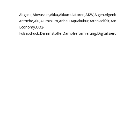
Abgase
,
Abwasser
,
Akku
,
Akkumulatoren
,
AKW
,
Algen
,
Algenb
Antriebe
,
Alu
,
Aluminium
,
Anbau
,
Aquakultur
,
Artenvielfalt
,
At
Economy
,
CO2-
Fußabdruck
,
Dämmstoffe
,
Dampfreformierung
,
Digitalisier