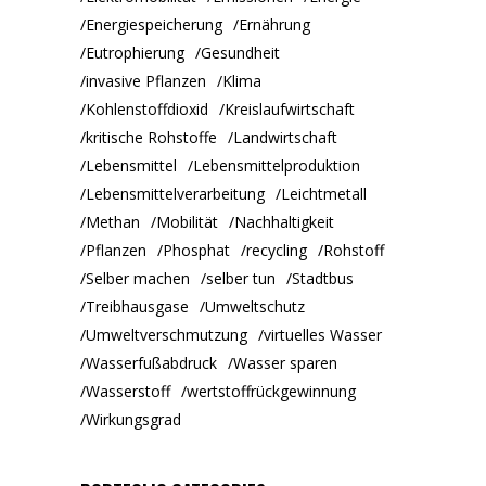
Energiespeicherung
Ernährung
Eutrophierung
Gesundheit
invasive Pflanzen
Klima
Kohlenstoffdioxid
Kreislaufwirtschaft
kritische Rohstoffe
Landwirtschaft
Lebensmittel
Lebensmittelproduktion
Lebensmittelverarbeitung
Leichtmetall
Methan
Mobilität
Nachhaltigkeit
Pflanzen
Phosphat
recycling
Rohstoff
Selber machen
selber tun
Stadtbus
Treibhausgase
Umweltschutz
Umweltverschmutzung
virtuelles Wasser
Wasserfußabdruck
Wasser sparen
Wasserstoff
wertstoffrückgewinnung
Wirkungsgrad