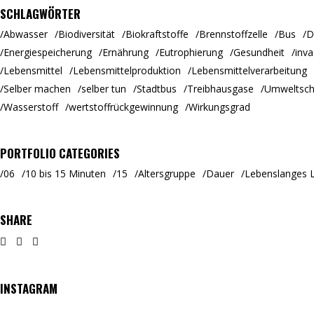
SCHLAGWÖRTER
Abwasser
Biodiversität
Biokraftstoffe
Brennstoffzelle
Bus
D
Energiespeicherung
Ernährung
Eutrophierung
Gesundheit
inva
Lebensmittel
Lebensmittelproduktion
Lebensmittelverarbeitung
Selber machen
selber tun
Stadtbus
Treibhausgase
Umweltsch
Wasserstoff
wertstoffrückgewinnung
Wirkungsgrad
PORTFOLIO CATEGORIES
06
10 bis 15 Minuten
15
Altersgruppe
Dauer
Lebenslanges 
SHARE
INSTAGRAM