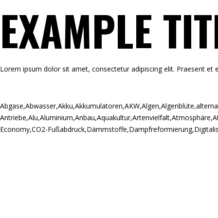
EXAMPLE TIT
Lorem ipsum dolor sit amet, consectetur adipiscing elit. Praesent et e
Abgase
,
Abwasser
,
Akku
,
Akkumulatoren
,
AKW
,
Algen
,
Algenblüte
,
alterna
Antriebe
,
Alu
,
Aluminium
,
Anbau
,
Aquakultur
,
Artenvielfalt
,
Atmosphäre
,
A
Economy
,
CO2-Fußabdruck
,
Dämmstoffe
,
Dampfreformierung
,
Digitali