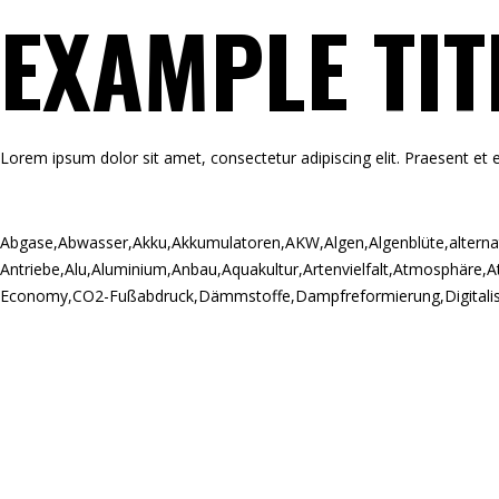
EXAMPLE TIT
Lorem ipsum dolor sit amet, consectetur adipiscing elit. Praesent et e
Abgase
,
Abwasser
,
Akku
,
Akkumulatoren
,
AKW
,
Algen
,
Algenblüte
,
alterna
Antriebe
,
Alu
,
Aluminium
,
Anbau
,
Aquakultur
,
Artenvielfalt
,
Atmosphäre
,
A
Economy
,
CO2-Fußabdruck
,
Dämmstoffe
,
Dampfreformierung
,
Digitali