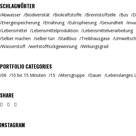
SCHLAGWÖRTER
Abwasser
Biodiversität
Biokraftstoffe
Brennstoffzelle
Bus
D
Energiespeicherung
Ernährung
Eutrophierung
Gesundheit
inva
Lebensmittel
Lebensmittelproduktion
Lebensmittelverarbeitung
Selber machen
selber tun
Stadtbus
Treibhausgase
Umweltsch
Wasserstoff
wertstoffrückgewinnung
Wirkungsgrad
PORTFOLIO CATEGORIES
06
10 bis 15 Minuten
15
Altersgruppe
Dauer
Lebenslanges 
SHARE
INSTAGRAM