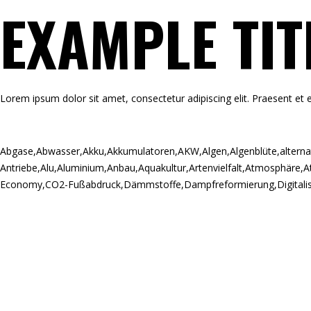
EXAMPLE TIT
Lorem ipsum dolor sit amet, consectetur adipiscing elit. Praesent et e
Abgase
,
Abwasser
,
Akku
,
Akkumulatoren
,
AKW
,
Algen
,
Algenblüte
,
alterna
Antriebe
,
Alu
,
Aluminium
,
Anbau
,
Aquakultur
,
Artenvielfalt
,
Atmosphäre
,
A
Economy
,
CO2-Fußabdruck
,
Dämmstoffe
,
Dampfreformierung
,
Digitali