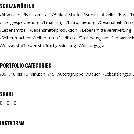
SCHLAGWÖRTER
Abwasser
Biodiversität
Biokraftstoffe
Brennstoffzelle
Bus
D
Energiespeicherung
Ernährung
Eutrophierung
Gesundheit
inva
Lebensmittel
Lebensmittelproduktion
Lebensmittelverarbeitung
Selber machen
selber tun
Stadtbus
Treibhausgase
Umweltsch
Wasserstoff
wertstoffrückgewinnung
Wirkungsgrad
PORTFOLIO CATEGORIES
06
10 bis 15 Minuten
15
Altersgruppe
Dauer
Lebenslanges 
SHARE
INSTAGRAM