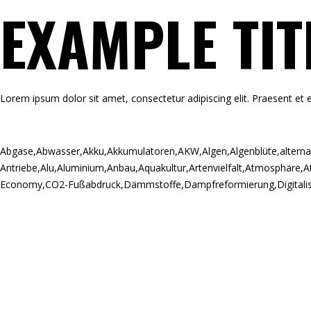
EXAMPLE TIT
Lorem ipsum dolor sit amet, consectetur adipiscing elit. Praesent et e
Abgase
,
Abwasser
,
Akku
,
Akkumulatoren
,
AKW
,
Algen
,
Algenblüte
,
alterna
Antriebe
,
Alu
,
Aluminium
,
Anbau
,
Aquakultur
,
Artenvielfalt
,
Atmosphäre
,
A
Economy
,
CO2-Fußabdruck
,
Dämmstoffe
,
Dampfreformierung
,
Digitali