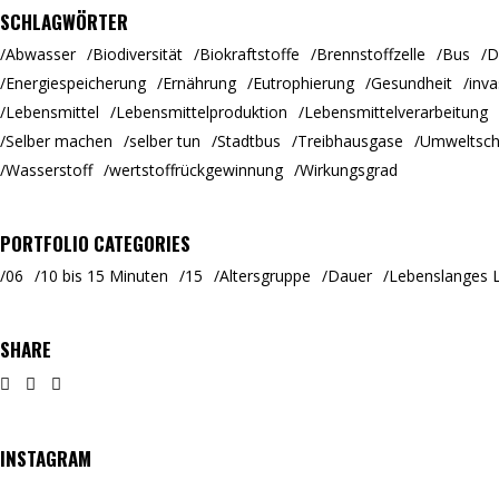
SCHLAGWÖRTER
Abwasser
Biodiversität
Biokraftstoffe
Brennstoffzelle
Bus
D
Energiespeicherung
Ernährung
Eutrophierung
Gesundheit
inva
Lebensmittel
Lebensmittelproduktion
Lebensmittelverarbeitung
Selber machen
selber tun
Stadtbus
Treibhausgase
Umweltsch
Wasserstoff
wertstoffrückgewinnung
Wirkungsgrad
PORTFOLIO CATEGORIES
06
10 bis 15 Minuten
15
Altersgruppe
Dauer
Lebenslanges 
SHARE
INSTAGRAM