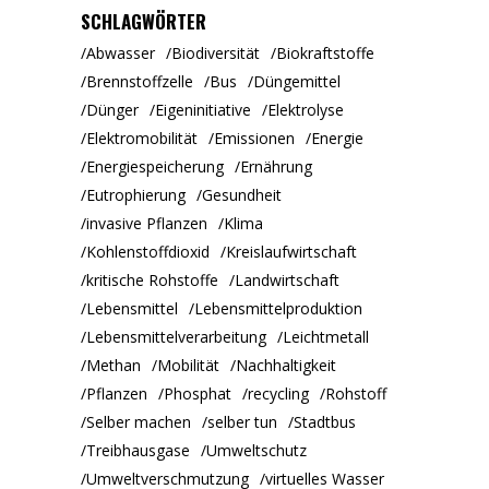
SCHLAGWÖRTER
Abwasser
Biodiversität
Biokraftstoffe
Brennstoffzelle
Bus
Düngemittel
Dünger
Eigeninitiative
Elektrolyse
Elektromobilität
Emissionen
Energie
Energiespeicherung
Ernährung
Eutrophierung
Gesundheit
invasive Pflanzen
Klima
Kohlenstoffdioxid
Kreislaufwirtschaft
kritische Rohstoffe
Landwirtschaft
Lebensmittel
Lebensmittelproduktion
Lebensmittelverarbeitung
Leichtmetall
Methan
Mobilität
Nachhaltigkeit
Pflanzen
Phosphat
recycling
Rohstoff
Selber machen
selber tun
Stadtbus
Treibhausgase
Umweltschutz
Umweltverschmutzung
virtuelles Wasser