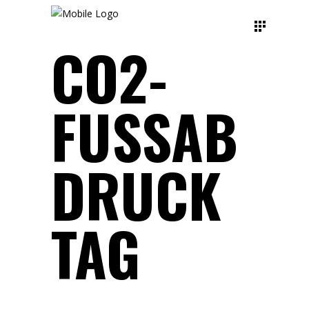
CO2-
FUSSABD
RUCK T
AG