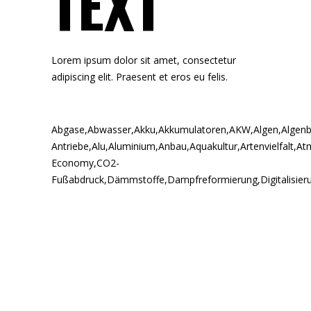
TEXT
Lorem ipsum dolor sit amet, consectetur
adipiscing elit. Praesent et eros eu felis.
Abgase
,
Abwasser
,
Akku
,
Akkumulatoren
,
AKW
,
Algen
,
Algenb
Antriebe
,
Alu
,
Aluminium
,
Anbau
,
Aquakultur
,
Artenvielfalt
,
At
Economy
,
CO2-
Fußabdruck
,
Dämmstoffe
,
Dampfreformierung
,
Digitalisier