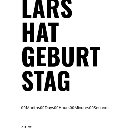
LARS
HAT
GEBURT
STAG
00
Months
00
Days
00
Hours
00
Minutes
00
Seconds
Art
(0)