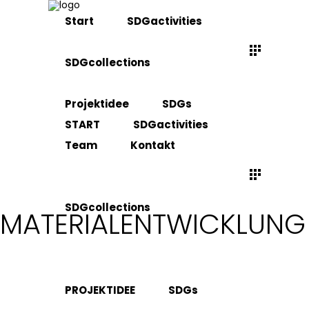
Start
SDGactivities
SDGcollections
Projektidee
SDGs
START
SDGactivities
Team
Kontakt
SDGcollections
MATERIALENTWICKLUNG
PROJEKTIDEE
SDGs