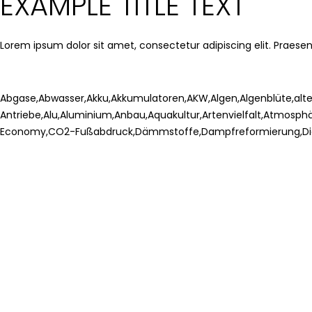
EXAMPLE TITLE TEXT
Lorem ipsum dolor sit amet, consectetur adipiscing elit. Praesent
Abgase
,
Abwasser
,
Akku
,
Akkumulatoren
,
AKW
,
Algen
,
Algenblüte
,
alt
Antriebe
,
Alu
,
Aluminium
,
Anbau
,
Aquakultur
,
Artenvielfalt
,
Atmosphä
Economy
,
CO2-Fußabdruck
,
Dämmstoffe
,
Dampfreformierung
,
Di