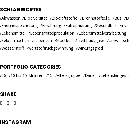
SCHLAGWÖRTER
Abwasser
Biodiversität
Biokraftstoffe
Brennstoffzelle
Bus
D
Energiespeicherung
Ernährung
Eutrophierung
Gesundheit
inva
Lebensmittel
Lebensmittelproduktion
Lebensmittelverarbeitung
Selber machen
selber tun
Stadtbus
Treibhausgase
Umweltsch
Wasserstoff
wertstoffrückgewinnung
Wirkungsgrad
PORTFOLIO CATEGORIES
06
10 bis 15 Minuten
15
Altersgruppe
Dauer
Lebenslanges 
SHARE
INSTAGRAM