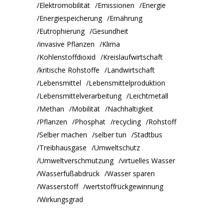
Elektromobilität
Emissionen
Energie
Energiespeicherung
Ernährung
Eutrophierung
Gesundheit
invasive Pflanzen
Klima
Kohlenstoffdioxid
Kreislaufwirtschaft
kritische Rohstoffe
Landwirtschaft
Lebensmittel
Lebensmittelproduktion
Lebensmittelverarbeitung
Leichtmetall
Methan
Mobilität
Nachhaltigkeit
Pflanzen
Phosphat
recycling
Rohstoff
Selber machen
selber tun
Stadtbus
Treibhausgase
Umweltschutz
Umweltverschmutzung
virtuelles Wasser
Wasserfußabdruck
Wasser sparen
Wasserstoff
wertstoffrückgewinnung
Wirkungsgrad