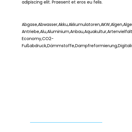
adipiscing elit. Praesent et eros eu felis.
Abgase
,
Abwasser
,
Akku
,
Akkumulatoren
,
AKW
,
Algen
,
Alge
Antriebe
,
Alu
,
Aluminium
,
Anbau
,
Aquakultur
,
Artenvielfal
Economy
,
CO2-
Fußabdruck
,
Dämmstoffe
,
Dampfreformierung
,
Digital