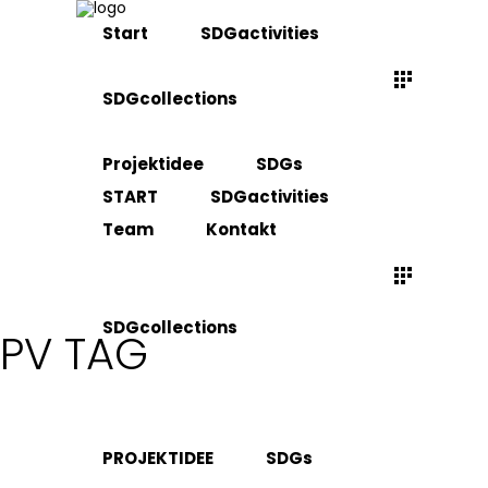
Start
SDGactivities
SDGcollections
Projektidee
SDGs
START
SDGactivities
Team
Kontakt
SDGcollections
PV TAG
PROJEKTIDEE
SDGs