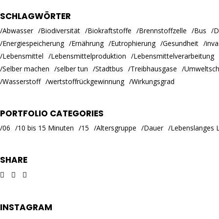
SCHLAGWÖRTER
Abwasser
Biodiversität
Biokraftstoffe
Brennstoffzelle
Bus
D
Energiespeicherung
Ernährung
Eutrophierung
Gesundheit
inva
Lebensmittel
Lebensmittelproduktion
Lebensmittelverarbeitung
Selber machen
selber tun
Stadtbus
Treibhausgase
Umweltsch
Wasserstoff
wertstoffrückgewinnung
Wirkungsgrad
PORTFOLIO CATEGORIES
06
10 bis 15 Minuten
15
Altersgruppe
Dauer
Lebenslanges 
SHARE
INSTAGRAM