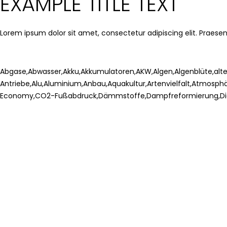
EXAMPLE TITLE TEXT
Lorem ipsum dolor sit amet, consectetur adipiscing elit. Praesent
Abgase
,
Abwasser
,
Akku
,
Akkumulatoren
,
AKW
,
Algen
,
Algenblüte
,
alt
Antriebe
,
Alu
,
Aluminium
,
Anbau
,
Aquakultur
,
Artenvielfalt
,
Atmosphä
Economy
,
CO2-Fußabdruck
,
Dämmstoffe
,
Dampfreformierung
,
Di