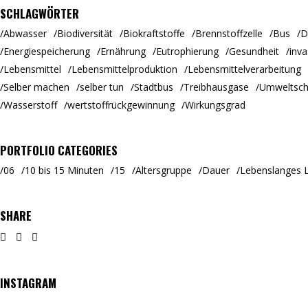
SCHLAGWÖRTER
Abwasser
Biodiversität
Biokraftstoffe
Brennstoffzelle
Bus
D
Energiespeicherung
Ernährung
Eutrophierung
Gesundheit
inva
Lebensmittel
Lebensmittelproduktion
Lebensmittelverarbeitung
Selber machen
selber tun
Stadtbus
Treibhausgase
Umweltsch
Wasserstoff
wertstoffrückgewinnung
Wirkungsgrad
PORTFOLIO CATEGORIES
06
10 bis 15 Minuten
15
Altersgruppe
Dauer
Lebenslanges 
SHARE
INSTAGRAM