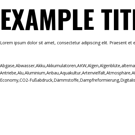
EXAMPLE TIT
Lorem ipsum dolor sit amet, consectetur adipiscing elit. Praesent et e
Abgase
,
Abwasser
,
Akku
,
Akkumulatoren
,
AKW
,
Algen
,
Algenblüte
,
alterna
Antriebe
,
Alu
,
Aluminium
,
Anbau
,
Aquakultur
,
Artenvielfalt
,
Atmosphäre
,
A
Economy
,
CO2-Fußabdruck
,
Dämmstoffe
,
Dampfreformierung
,
Digitali