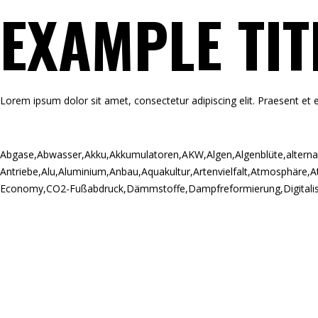
EXAMPLE TIT
Lorem ipsum dolor sit amet, consectetur adipiscing elit. Praesent et e
Abgase
,
Abwasser
,
Akku
,
Akkumulatoren
,
AKW
,
Algen
,
Algenblüte
,
alterna
Antriebe
,
Alu
,
Aluminium
,
Anbau
,
Aquakultur
,
Artenvielfalt
,
Atmosphäre
,
A
Economy
,
CO2-Fußabdruck
,
Dämmstoffe
,
Dampfreformierung
,
Digitali