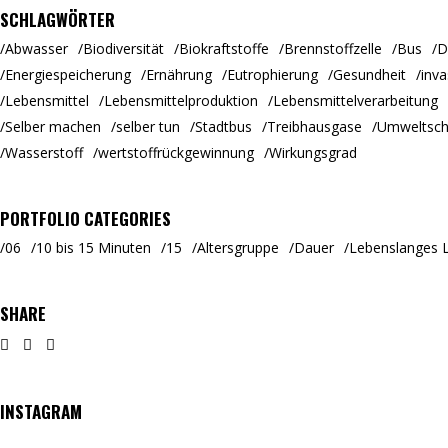
SCHLAGWÖRTER
Abwasser
Biodiversität
Biokraftstoffe
Brennstoffzelle
Bus
D
Energiespeicherung
Ernährung
Eutrophierung
Gesundheit
inva
Lebensmittel
Lebensmittelproduktion
Lebensmittelverarbeitung
Selber machen
selber tun
Stadtbus
Treibhausgase
Umweltsch
Wasserstoff
wertstoffrückgewinnung
Wirkungsgrad
PORTFOLIO CATEGORIES
06
10 bis 15 Minuten
15
Altersgruppe
Dauer
Lebenslanges 
SHARE
INSTAGRAM