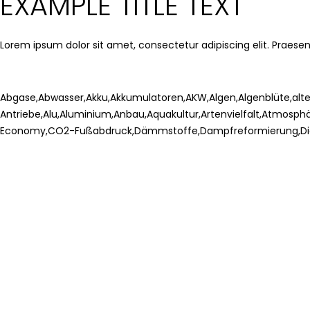
EXAMPLE TITLE TEXT
Lorem ipsum dolor sit amet, consectetur adipiscing elit. Praesent
Abgase
,
Abwasser
,
Akku
,
Akkumulatoren
,
AKW
,
Algen
,
Algenblüte
,
alt
Antriebe
,
Alu
,
Aluminium
,
Anbau
,
Aquakultur
,
Artenvielfalt
,
Atmosphä
Economy
,
CO2-Fußabdruck
,
Dämmstoffe
,
Dampfreformierung
,
Di