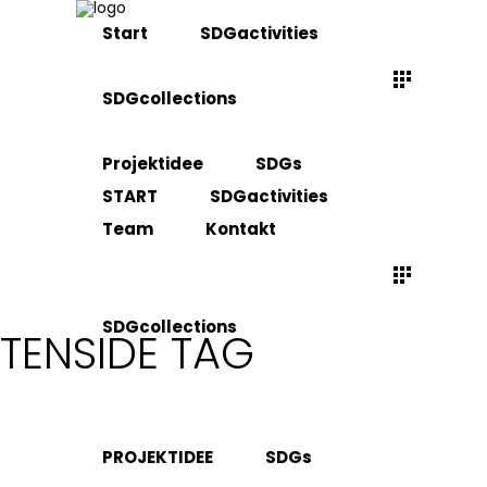
Start
SDGactivities
SDGcollections
Projektidee
SDGs
START
SDGactivities
Team
Kontakt
SDGcollections
TENSIDE TAG
PROJEKTIDEE
SDGs