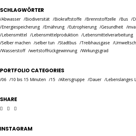
SCHLAGWÖRTER
Abwasser
Biodiversität
Biokraftstoffe
Brennstoffzelle
Bus
D
Energiespeicherung
Ernährung
Eutrophierung
Gesundheit
inva
Lebensmittel
Lebensmittelproduktion
Lebensmittelverarbeitung
Selber machen
selber tun
Stadtbus
Treibhausgase
Umweltsch
Wasserstoff
wertstoffrückgewinnung
Wirkungsgrad
PORTFOLIO CATEGORIES
06
10 bis 15 Minuten
15
Altersgruppe
Dauer
Lebenslanges 
SHARE
INSTAGRAM