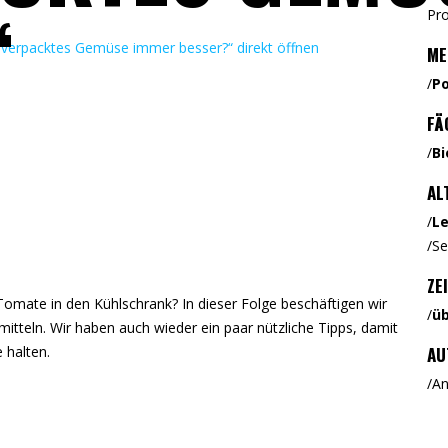
“
Pr
unverpacktes Gemüse immer besser?“ direkt öffnen
ME
/
P
FÄ
/
Bi
AL
/
L
/
Se
ZE
omate in den Kühlschrank? In dieser Folge beschäftigen wir
/
üb
tteln. Wir haben auch wieder ein paar nützliche Tipps, damit
 halten.
AU
/
An