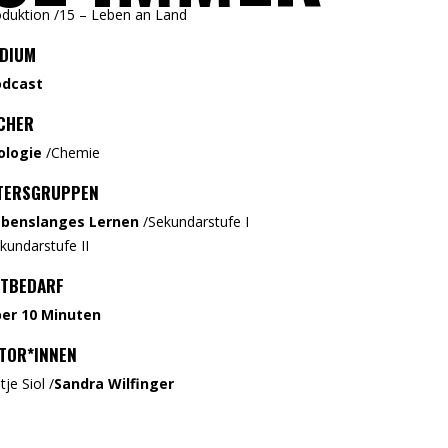
oduktion
/
15 – Leben an Land
DIUM
odcast
CHER
ologie
/
Chemie
TERSGRUPPEN
ebenslanges Lernen
/
Sekundarstufe I
kundarstufe II
ITBEDARF
er 10 Minuten
TOR*INNEN
tje Siol
/
Sandra Wilfinger