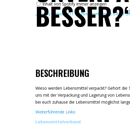
BESSER?
t
Inhalt von Spotify immer anzeigen
i
f
„Spotify Embed: #11 – Lebensmittelreihe 04: Ist 
y
E
m
b
e
d
:
#
1
1
–
L
e
BESCHREIBUNG
b
e
n
s
Wieso werden Lebensmittel verpackt? Gehört die T
m
i
uns mit der Verpackung und Lagerung von Lebensmi
t
bei euch zuhause die Lebensmittel möglichst lange
t
e
Weiterführende Links:
l
r
e
Lebensmittelverband
i
h