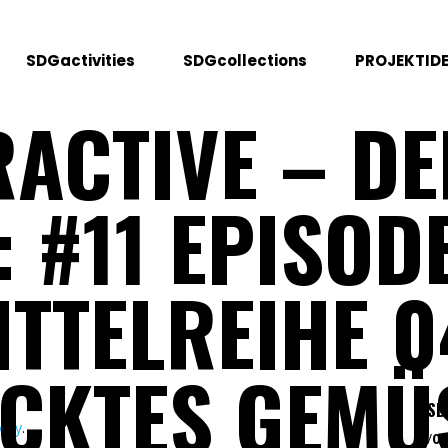
SDGactivities
SDGcollections
PROJEKTIDE
ACTIVE – D
 #11 EPISOD
TTELREIHE 0
CKTES GEMÜ
.
SD
tify
.
/
02