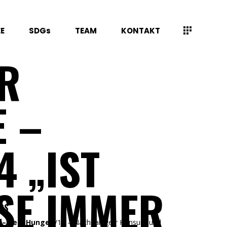
E
SDGs
TEAM
KONTAKT
ER
E –
4 „IST
SE IMMER
GS
 – Kein Hunger
/
12 – Nachhaltige/r Konsum und